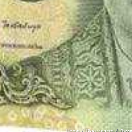
Home
Blog viagem
Orçam