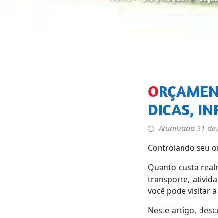
ORÇAMENTO DE VIAGEM NA TAILÂNDIA: PREÇOS,
DICAS, I
Atualizada
31 de
Controlando seu or
Quanto custa real
transporte, ativid
você pode visitar a
Neste artigo, desc