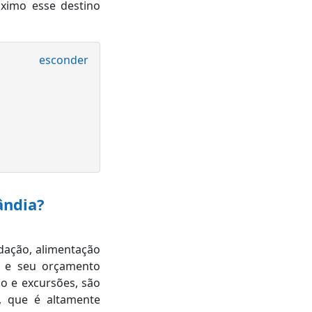
áximo esse destino
esconder
ândia?
dação, alimentação
as e seu orçamento
o e excursões, são
, que é altamente