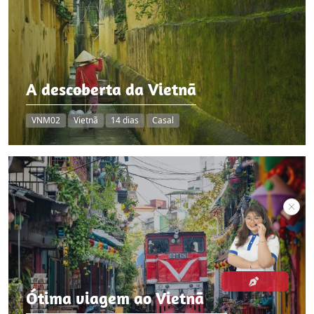
A descoberta da Vietnã
VNM02
Vietnã
14 dias
Casal
Ótima viagem ao Vietnã