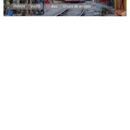
VNM04
Vietnã
17 dias
Grupo de amigos
Carregar mais
ATIVIDADES E ATRAÇÕES NO
SUDESTE ASIÁTICO
Continuar