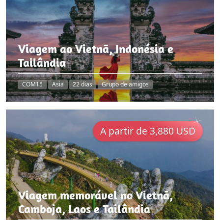
Viagem ao Vietnã, Indonésia e
Tailândia
COM15
Asia
22 dias
Grupo de amigos
A partir de 3,880 USD
Viagem memorável no Vietnã,
Camboja, Laos e Tailândia