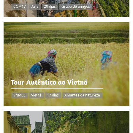
COM17
Asia
20 dias
Grupo de amigos
Tour Autêntico ao Vietnã
VNM03
Vietnã
17 dias
Amantes da natureza