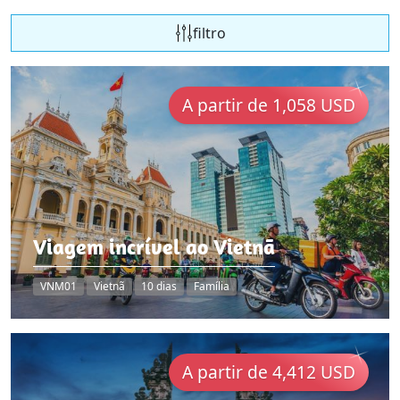
filtro
A partir de 1,058 USD
Viagem incrível ao Vietnã
VNM01
Vietnã
10 dias
Família
A partir de 4,412 USD