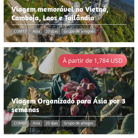
Viagem memorável no Vietnã,
Camboja, Laos e Tailândia
COM17
Asia
20 dias
Grupo de amigos
À partir de 1,784 USD
Viagem Organizado para Ásia por 3
semanas
COM07
Asia
20 dias
Grupo de amigos