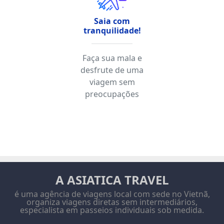
Saia com
tranquilidade!
Faça sua mala e
desfrute de uma
viagem sem
preocupações
A ASIATICA TRAVEL
é uma agência de viagens local com sede no Vietnã,
organiza viagens diretas sem intermediários,
especialista em passeios individuais sob medida.