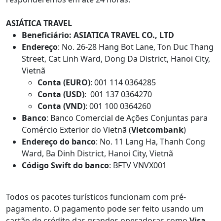
ASIÁTICA TRAVEL
Beneficiário: ASIATICA TRAVEL CO., LTD
Endereço
: No. 26-28 Hang Bot Lane, Ton Duc Thang
Street, Cat Linh Ward, Dong Da District, Hanoi City,
Vietnã
Conta (EURO)
: 001 114 0364285
Conta (USD)
: 001 137 0364270
Conta (VND)
: 001 100 0364260
Banco
: Banco Comercial de Ações Conjuntas para
Comércio Exterior do Vietnã (
Vietcombank
)
Endereço do banco
: No. 11 Lang Ha, Thanh Cong
Ward, Ba Dinh District, Hanoi City, Vietnã
Código Swift do banco
: BFTV VNVX001
Todos os pacotes turísticos funcionam com pré-
pagamento. O pagamento pode ser feito usando um
cartão de crédito das grandes operadoras como
Visa
,