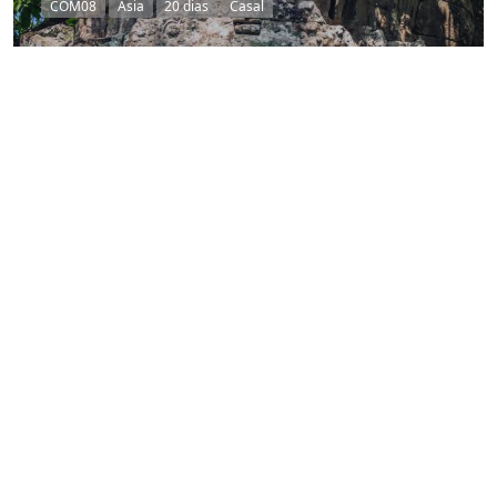
COM08
Asia
20 dias
Casal
Carregar mais
ATIVIDADES E ATRAÇÕES NO
SUDESTE ASIÁTICO
Continuar