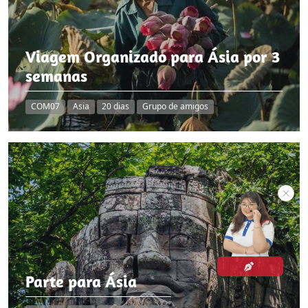
Viagem Organizado para Ásia por 3
semanas
COM07
Asia
20 dias
Grupo de amigos
Parte para Ásia