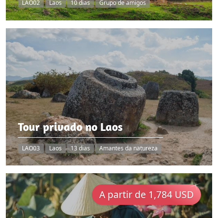
LAO02
Laos
10 dias
Grupo de amigos
Tour privado no Laos
LAO03
Laos
13 dias
Amantes da natureza
A partir de 1,784 USD