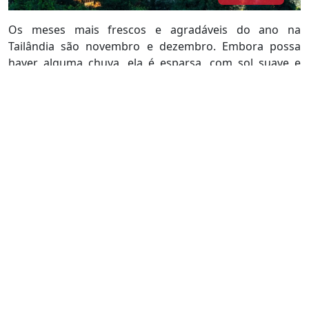
Os meses mais frescos e agradáveis do ano na
Tailândia são novembro e dezembro. Embora possa
haver alguma chuva, ela é esparsa, com sol suave e
brisas predominando. Este é o momento ideal para
visitar o país e explorar sua rica e variada culinária,
saboreando as deliciosas especialidades tailandesas.
Nas tardes de novembro e dezembro, os turistas
podem apreciar o pôr do sol prolongado na agitada
capital Bangkok, passeando pelas ruas com uma
sensação de frescor e conforto. Muitos visitantes se
apaixonam pela Tailândia por seu clima único. Às vezes
quente, outras vezes chuvoso, por vezes fresco e
agradável, e ocasionalmente até frio.
A parte norte da Tailândia tem uma altitude mais
elevada que o sul, com planícies e montanhas. De
novembro a fevereiro, é o período ideal para visitar