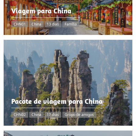
Viagem para China
CHN01
China
13 dias
Família
Pacote de viagem para China
CHN02
China
17 dias
Grupo de amigos