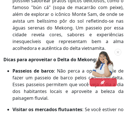
possível saborear pratos típicos deliciosos, como o
famoso "bún cá" (sopa de macarrão com peixe),
além de explorar o icônico Monte Sam, de onde se
avista um belíssimo pôr do sol refletindo-se nas
águas serenas do Mekong. Um passeio por essa
cidade revela cores, sabores e experiências
inesquecíveis que representam bem a alma
acolhedora e autêntica do delta vietnamita.
Dicas para aproveitar o Delta do Mekong:
Passeios de barco
: Não perca a oportunidade de
fazer um passeio de barco pelos canais do delta.
Esses passeios permitem que você veja o dia a dia
dos habitantes locais e aproveite a beleza da
paisagem fluvial.
Visitar os mercados flutuantes
: Se você estiver no
Delta, é essencial visitar ao menos um mercado
flutuante. É uma experiência única que permitirá