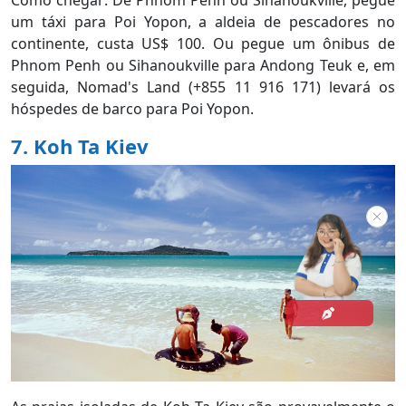
Como chegar: De Phnom Penh ou Sihanoukville, pegue
um táxi para Poi Yopon, a aldeia de pescadores no
continente, custa US$ 100. Ou pegue um ônibus de
Phnom Penh ou Sihanoukville para Andong Teuk e, em
seguida, Nomad's Land (+855 11 916 171) levará os
hóspedes de barco para Poi Yopon.
7. Koh Ta Kiev