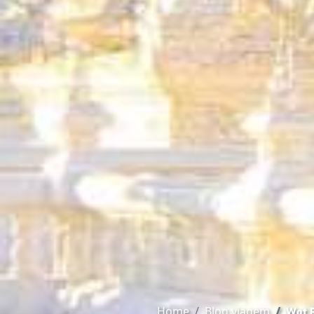
Home
Blog viagem
Wat R