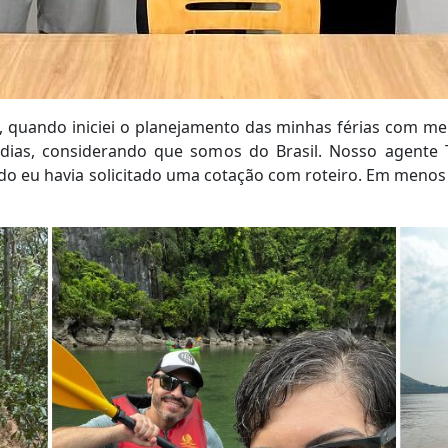
e, quando iniciei o planejamento das minhas férias com meu
dias, considerando que somos do Brasil. Nosso agente T
do eu havia solicitado uma cotação com roteiro. Em menos