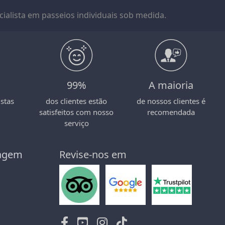
ialista em passeios individuais sob medida.
99%
A maioria
stas
dos clientes estão
de nossos clientes é
satisfeitos com nosso
recomendada
serviço
iagem
Revise-nos em