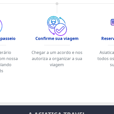
 passeio
Confirme sua viagem
Reserv
nerário
Chegar a um acordo e nos
Asiatic
com nossa
autoriza a organizar a sua
todos os
alando
viagem
s
ês