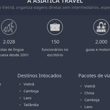
A ASIATICA TRAVEL
 Vietnã, organiza viagens diretas sem intermediários, espec
2.028
150
2.000
istas de língua
funcionários no
guias e motori
guesa desde 2001
escritório
Destinos Intocados
Pacotes de v
e
Vietnã
Vietnã
Camboja
China
Laos
Camboja
Tailândia
Laos