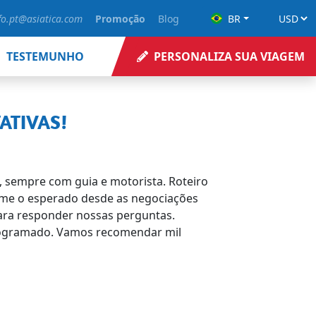
fo.pt@asiatica.com
Promoção
Blog
BR
TESTEMUNHO
PERSONALIZA SUA VIAGEM
ATIVAS!
a, sempre com guia e motorista. Roteiro
orme o esperado desde as negociações
para responder nossas perguntas.
 programado. Vamos recomendar mil