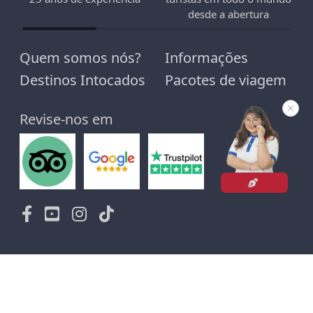
desde a abertura
Quem somos nós?
Informações
Destinos Intocados
Pacotes de viagem
Revise-nos em
A
SIATICA-TRAVEL
Nossa sede localiza-se no
A1306 - Edifício M3-M4, rua Nguyen Chi Thanh - Hanói.