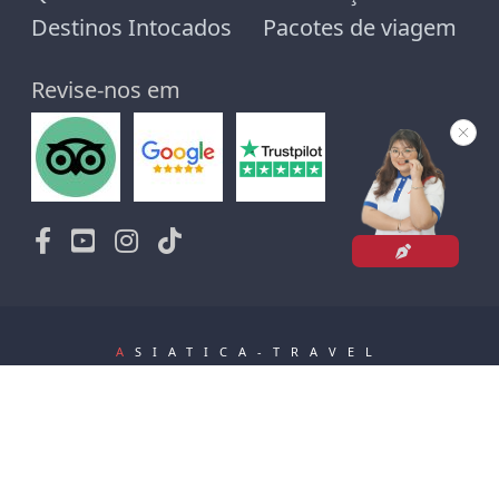
Destinos Intocados
Pacotes de viagem
Revise-nos em
A
SIATICA-TRAVEL
Nossa sede localiza-se no
A1306 - Edifício M3-M4, rua Nguyen Chi Thanh - Hanói.
Tel :
+84 969 219 738
. Temos escritórios operacionais em Hue, na cidade de Ho Chi
Minh e no Camboja.
Site oficial: Todos os idiomas:
www.asiatica.com
Português:
www.asiatica-
travel.com.br
© Asiatica Travel 2001