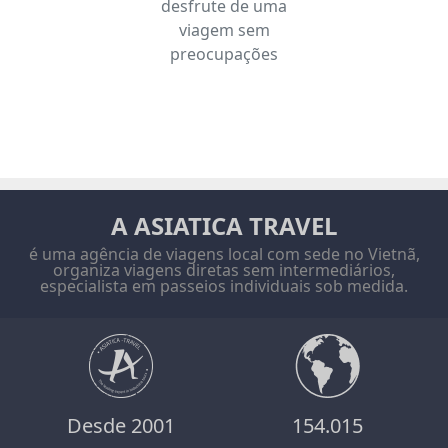
desfrute de uma
viagem sem
preocupações
A ASIATICA TRAVEL
é uma agência de viagens local com sede no Vietnã,
organiza viagens diretas sem intermediários,
especialista em passeios individuais sob medida.
Desde 2001
154.015