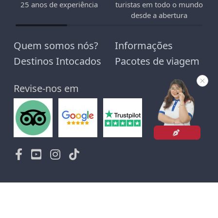
25 anos de experiência
turistas em todo o mundo
desde a abertura
Quem somos nós?
Informações
Destinos Intocados
Pacotes de viagem
Revise-nos em
A
SIATICA-TRAVEL
Nossa sede localiza-se no
A1306 - Edifício M3-M4, rua Nguyen Chi Thanh - Hanói.