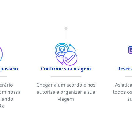
 passeio
Confirme sua viagem
Reserv
nerário
Chegar a um acordo e nos
Asiatic
com nossa
autoriza a organizar a sua
todos os
alando
viagem
s
ês