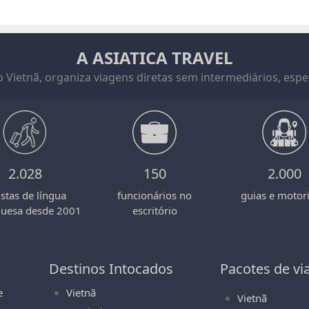
A ASIATICA TRAVEL
 Vietnã, organiza viagens diretas sem intermediários, espec
2.028
150
2.000
istas de língua
funcionários no
guias e motori
guesa desde 2001
escritório
Destinos Intocados
Pacotes de v
e
Vietnã
Vietnã