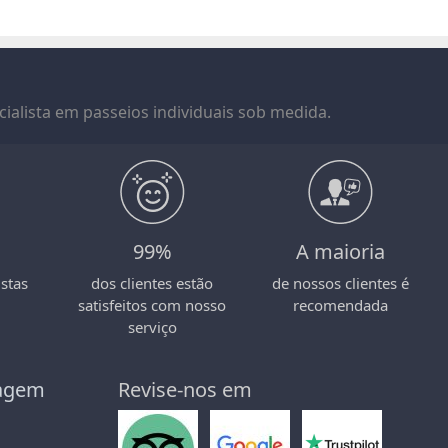
ialista em passeios individuais sob medida.
99%
A maioria
stas
dos clientes estão
de nossos clientes é
satisfeitos com nosso
recomendada
serviço
iagem
Revise-nos em