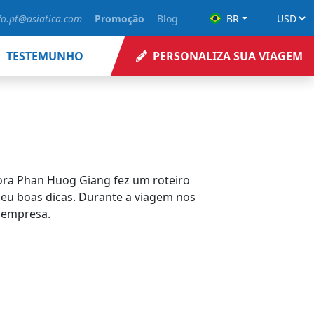
fo.pt@asiatica.com
Promoção
Blog
BR
TESTEMUNHO
PERSONALIZA SUA VIAGEM
tora Phan Huog Giang fez um roteiro
 deu boas dicas. Durante a viagem nos
 empresa.