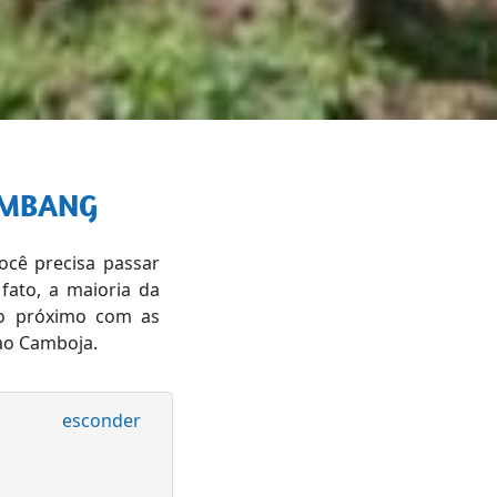
AMBANG
ocê precisa passar
fato, a maioria da
to próximo com as
ao Camboja.
esconder