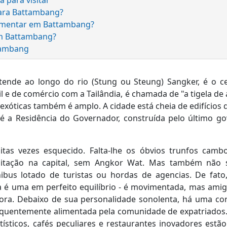
para Battambang?
imentar em Battambang?
em Battambang?
tambang
ende ao longo do rio (Stung ou Steung) Sangker, é o 
til e de comércio com a Tailândia, é chamada de "a tigela de
 exóticas também é amplo. A cidade está cheia de edifícios 
é a Residência do Governador, construída pelo último go
as vezes esquecido. Falta-lhe os óbvios trunfos camb
itação na capital, sem Angkor Wat. Mas também não 
ibus lotado de turistas ou hordas de agencias. De fat
 é uma em perfeito equilíbrio - é movimentada, mas amigá
ora. Debaixo de sua personalidade sonolenta, há uma co
frequentemente alimentada pela comunidade de expatriados
tísticos, cafés peculiares e restaurantes inovadores estão