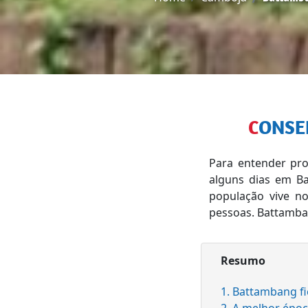
CONS
Para entender pro
alguns dias em Ba
população vive n
pessoas. Battamba
Resumo
1. Battambang f
2. A melhor époc