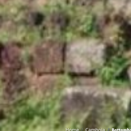
Home
Camboja
Battamb