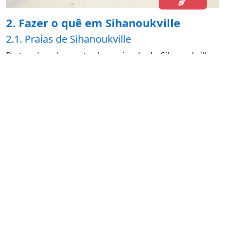
2. Fazer o quê em Sihanoukville
2.1. Praias de Sihanoukville
Partes do sul e oeste da península de Sihanoukville e
pequenas ilhas próximas são praias deslumbrantes de
areia branca e macia, água cristalina e cabanas
sombreadas. O Sokha Beach Resort possui uma praia
particular aqui considerada uma das melhores.
2.2. Koh Rong e Koh Rong Samloen
Estas são as ilhas perfeitas para as suas férias. Se você
quer um pouco de experiência de tranquilidade, Koh
Rong tem inúmeras praias desertas ao longo da costa.
Na ilha dos Macacos e no famoso local Koh Rong. você
pode curtir a vida noturna até tarde, com música ao
vivo e várias apresentações todas as noites.
2.3. O Ream National Park