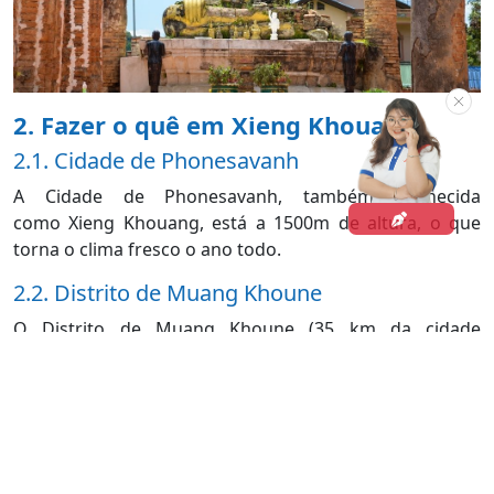
2. Fazer o quê em Xieng Khouang
2.1. Cidade de Phonesavanh
A Cidade de Phonesavanh, também conhecida
como Xieng Khouang, está a 1500m de altura, o que
torna o clima fresco o ano todo.
2.2. Distrito de Muang Khoune
O Distrito de Muang Khoune (35 km da cidade
de Phonsavan) era a antiga capital da província
de Xieng Khouang. Muito foi destruído pelo
bombardeio de guerra, mas os restantes Wat Sihom,
Wat Phra e Wat That Chom Phet ainda merecem uma
visita.