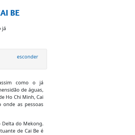
AI BE
 já
esconder
assim como o já
imensidão de águas,
de Ho Chi Minh, Cai
o onde as pessoas
do Delta do Mekong.
tuante de Cai Be é