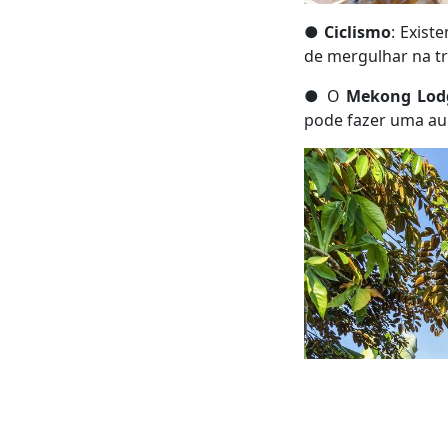
●
Ciclismo
: Exist
de mergulhar na tr
● O
Mekong Lod
pode fazer uma aul