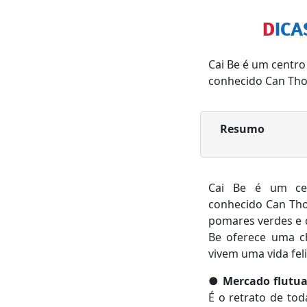
DIC
Cai Be é um centr
conhecido Can Tho
Resumo
Cai Be é um ce
conhecido Can Tho.
pomares verdes e c
Be oferece uma c
vivem uma vida feli
●
Mercado flutua
É o retrato de tod