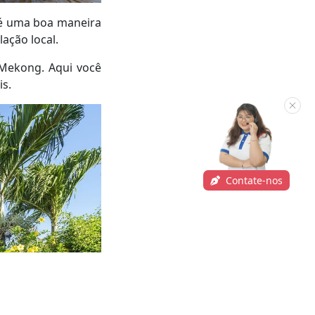
o é uma boa maneira
lação local.
 Mekong. Aqui você
is.
Contate-nos