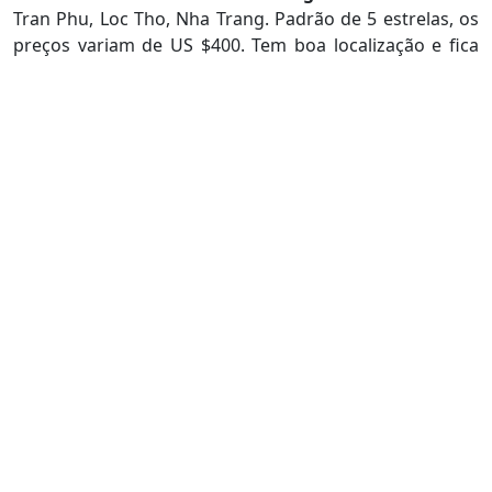
Tran Phu, Loc Tho, Nha Trang. Padrão de 5 estrelas, os
preços variam de US $400. Tem boa localização e fica
bem perto da praia.
Sheraton Nha Trang Hotel & Spa
, no26-28 Tran Phu: é
um dos hotéis famosos do sistema da Sheraton. O
preço mais baixo é de US $ 140. Além disso, tem boa
comida, funcionários simpáticos e todas as
comodidades de um hotel 5 estrelas.
Novotel Nha Trang Hotel
, no50 Tran Phu, é um hotel
de alta qualidade do sistema da Novotel. Com padrão
de 4.5 estrelas, tem todos serviços como os em
Sheraton Nha Trang e Best Western Premier. Boa
comida, funcionários simpáticos. O preço também é
muito bom, cerca de US $ 110 (às vezes com descontos
muito profundos).