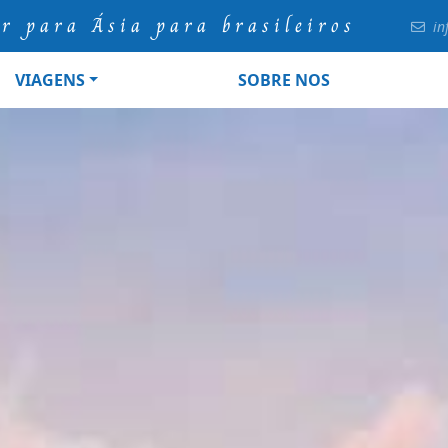
ur para Ásia para brasileiros
in
VIAGENS
SOBRE NOS