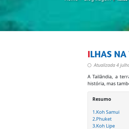
ILHAS NA
Atualizada
4 julh
A Tailândia, a te
história, mas tamb
Resumo
1.Koh Samui
2.Phuket
3.Koh Lipe