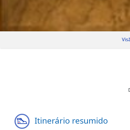
Vis
Itinerário resumido