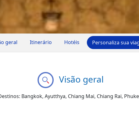
ão geral
Itinerário
Hotéis
Personaliza sua vi
Visão geral
Destinos: Bangkok, Ayutthya, Chiang Mai, Chiang Rai, Phuke