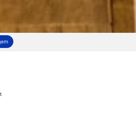
agem
t