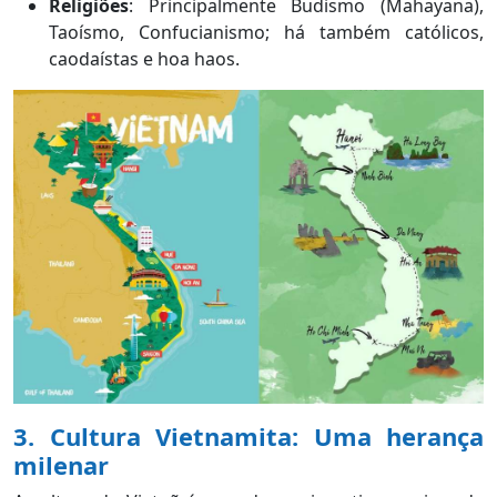
Religiões
: Principalmente Budismo (Mahayana),
Taoísmo, Confucianismo; há também católicos,
caodaístas e hoa haos.
3. Cultura Vietnamita: Uma herança
milenar