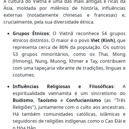
A cultura do Vietnã é uma das mais antigas e ricas da
Ásia, moldada por milênios de história, influências
externas (notadamente chinesas e francesas) e,
crucialmente, pela sua diversidade étnica.
Grupos Étnicos
: O Vietnã reconhece 54 grupos
étnicos distintos. O maior é o povo
Viet (Kinh)
, que
representa cerca de 86% da população. Os outros
53 grupos minoritários, como os Thai, Mong
(Hmong), Nung, Muong, Khmer e Tay, contribuem
com uma tapeçaria vibrante de tradições, línguas e
costumes.
Influências Religiosas e Filosóficas
: A
espiritualidade vietnamita é um sincretismo do
Budismo
,
Taoísmo
e
Confucianismo
(as "Três
Religiões"), juntamente com o culto aos ancestrais.
Há também comunidades católicas, islâmicas e
seguidores de religiões indígenas como o Cao Đài e
o Hòa Hảo.