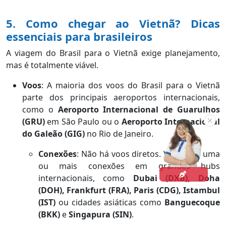
5. Como chegar ao Vietnã? Dicas
essenciais para brasileiros
A viagem do Brasil para o Vietnã exige planejamento,
mas é totalmente viável.
Voos
: A maioria dos voos do Brasil para o Vietnã
parte dos principais aeroportos internacionais,
como o
Aeroporto Internacional de Guarulhos
(GRU)
em São Paulo ou o
Aeroporto Internacional
do Galeão (GIG)
no Rio de Janeiro.
Conexões
: Não há voos diretos. Você terá uma
ou mais conexões em grandes hubs
internacionais, como
Dubai (DXB), Doha
(DOH), Frankfurt (FRA), Paris (CDG), Istambul
(IST)
ou cidades asiáticas como
Banguecoque
(BKK)
e
Singapura (SIN)
.