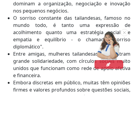
dominam a organização, negociação e inovação
nos pequenos negócios.
O sorriso constante das tailandesas, famoso no
mundo todo, é tanto uma expressão de
acolhimento quanto uma estratégia social de
empatia e equilíbrio - o chamado "sorriso
diplomático".
Entre amigas, mulheres tailandesas demonstram
grande solidariedade, com círculos sociais muito
unidos que funcionam como rede de apoio afetiva
e financeira.
Embora discretas em público, muitas têm opiniões
firmes e valores profundos sobre questões sociais,
transmitidos em ambientes íntimos com muito
respeito.
Esse equilíbrio entre suavidade externa e força interior
molda a imagem da mulher tailandesa como símbolo
de elegância emocional e competência social - uma