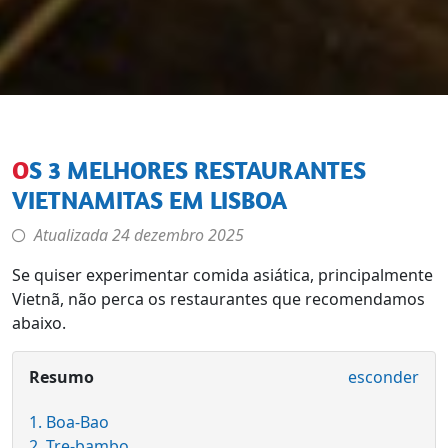
OS 3 MELHORES RESTAURANTES
VIETNAMITAS EM LISBOA
Atualizada
24 dezembro 2025
Se quiser experimentar comida asiática, principalmente
Vietnã, não perca os restaurantes que recomendamos
abaixo.
Resumo
esconder
1. Boa-Bao
2. Tre-bambo