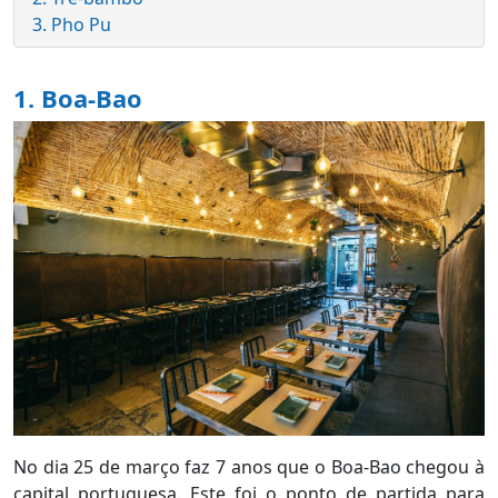
3. Pho Pu
1.
Boa-Bao
No dia 25 de março faz 7 anos que o Boa-Bao chegou à
capital portuguesa. Este foi o ponto de partida para