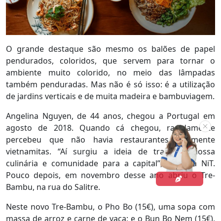
O grande destaque são mesmo os balões de papel
pendurados, coloridos, que servem para tornar o
ambiente muito colorido, no meio das lâmpadas
também penduradas. Mas não é só isso: é a utilização
de jardins verticais e de muita madeira e bambuviagem.
Angelina Nguyen, de 44 anos, chegou a Portugal em
agosto de 2018. Quando cá chegou, rapidamente
percebeu que não havia restaurantes realmente
vietnamitas. “Aí surgiu a ideia de trazer a nossa
culinária e comunidade para a capital”, conta à NiT.
Pouco depois, em novembro desse ano abriu o Tre-
Bambu, na rua do Salitre.
Neste novo Tre-Bambu, o Pho Bo (15€), uma sopa com
massa de arroz e carne de vaca; e o Bun Bo Nem (15€),