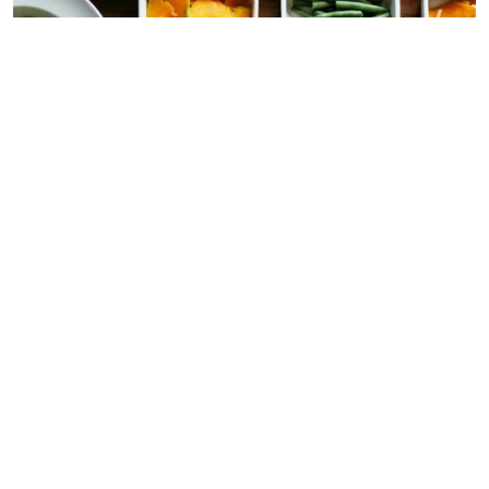
6. Bo De Tam
O Bo De Tam combina a arte da cerimônia do chá,
meditação e gastronomia vegetariana. Além da
qualidade dos pratos preparados com ingredientes de
alta procedência, o restaurante encanta os visitantes
com sua decoração artística e atmosfera serena. Para
quem procura um ambiente zen e pratos saudáveis,
este é um dos melhores restaurantes veganos no
Vietnã.
Endereço: Nº 34, Rua Pham Huy Thong, Distrito Ba Dinh,
Hanói.