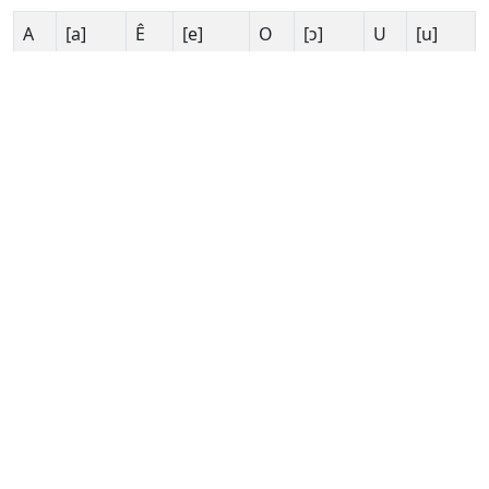
A
[a]
Ê
[e]
O
[ɔ]
U
[u]
Ă
[ɒ]
G
[g∂]
Ô
[o]
Ư
[ɯ]
Â
[ʌ]
H
[h∂]
Ơ
[∂]
V
[v∂]
B
[b∂]
I
[i]
P
[p∂]
X
[s∂]
C
[k∂]
K
[k∂]
Q
[ku]
Y
[i]
D
[z∂]
L
[l∂]
R
[r∂]
Đ
[d∂]
M
[m∂]
S
[∫∂]
E
[ɜ]
N
[n∂]
T
[t∂]