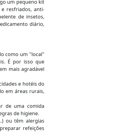
sigo um pequeno kit
 resfriados, anti-
elente de insetos,
medicamento diário,
do como um "local"
is. É por isso que
gem mais agradável
idades e hotéis do
lo em áreas rurais,
tar de uma comida
egras de higiene.
.) ou têm alergias
preparar refeições