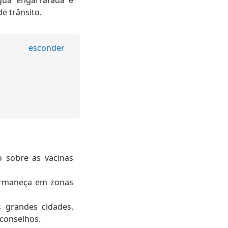
gua engarrafada e
e trânsito.
esconder
 sobre as vacinas
permaneça em zonas
s grandes cidades.
 conselhos.