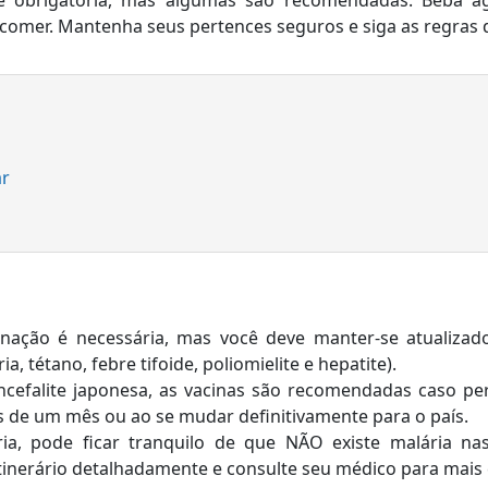
 obrigatória, mas algumas são recomendadas. Beba á
omer. Mantenha seus pertences seguros e siga as regras d
ar
ação é necessária, mas você deve manter-se atualizado
ria, tétano, febre tifoide, poliomielite e hepatite).
encefalite japonesa, as vacinas são recomendadas caso 
s de um mês ou ao se mudar definitivamente para o país.
ia, pode ficar tranquilo de que NÃO existe malária na
itinerário detalhadamente e consulte seu médico para mais