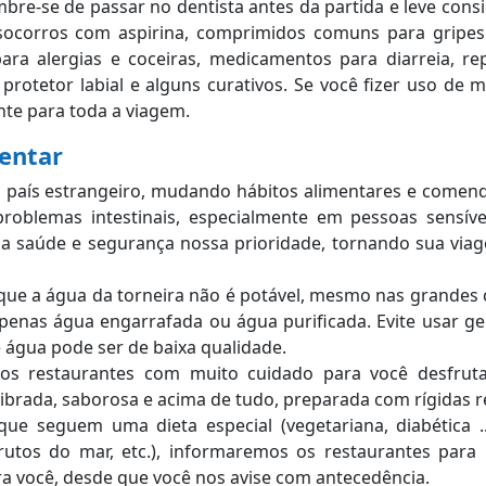
mbre-se de passar no dentista antes da partida e leve con
socorros com aspirina, comprimidos comuns para gripes e
ara alergias e coceiras, medicamentos para diarreia, rep
, protetor labial e alguns curativos. Se você fizer uso de 
ente para toda a viagem.
mentar
m país estrangeiro, mudando hábitos alimentares e comen
roblemas intestinais, especialmente em pessoas sensíve
a saúde e segurança nossa prioridade, tornando sua via
ue a água da torneira não é potável, mesmo nas grandes c
penas água engarrafada ou água purificada. Evite usar ge
e água pode ser de baixa qualidade.
os restaurantes com muito cuidado para você desfru
librada, saborosa e acima de tudo, preparada com rígidas r
que seguem uma dieta especial (vegetariana, diabética ..
frutos do mar, etc.), informaremos os restaurantes para 
a você, desde que você nos avise com antecedência.