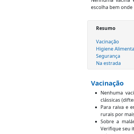
Nenhuma vacina é
escolha bem onde c
Resumo
Vacinação
Higiene Aliment
Segurança
Na estrada
Vacinação
Nenhuma vacin
clássicas (difte
Para raiva e 
rurais por mai
Sobre a malár
Verifique seu 