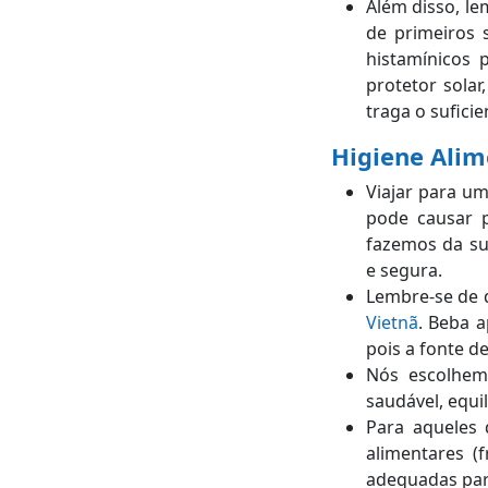
Além disso, le
de primeiros 
histamínicos p
protetor solar
traga o sufici
Higiene Ali
Viajar para u
pode causar p
fazemos da su
e segura.
Lembre-se de q
Vietnã
. Beba a
pois a fonte d
Nós escolhem
saudável, equi
Para aqueles 
alimentares (
adequadas par