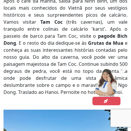
Após o café da manhã, saída para
Ninh Binh
, um dos
locais mais conhecidos do Vietnã por seus vestígios
históricos e seus surpreendentes picos de calcário.
Vamos visitar
Tam Coc
(três cavernas), um vale
tranquilo entre colinas de calcário 'karst'. Após o
passeio de barco para Tam Coc, visite o
pagode Bich
Dong
. E o resto do dia dedique-se às
Grutas da Mua
e
conheça as suas interessantes histórias contadas pelo
nosso guia. Do alto da caverna, você pode ver uma
paisagem majestosa de Tam Coc. Continue subindo 500
degraus de pedra, você está no topo da montanha
onde pode desfrutar de uma vista panorâmica
deslumbrante sobre o campo e o maravilhoso rio Ngo
Dong. Traslado ao Hanoi. Pernoite no hotel em Hanoi.