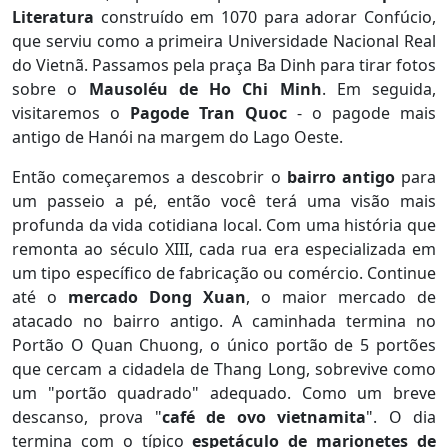
Literatura
construído em 1070 para adorar Confúcio,
que serviu como a primeira Universidade Nacional Real
do Vietnã. Passamos pela praça Ba Dinh para tirar fotos
sobre o
Mausoléu de Ho Chi Minh
. Em seguida,
visitaremos o
Pagode Tran Quoc
- o pagode mais
antigo de Hanói na margem do Lago Oeste.
Então começaremos a descobrir o
bairro antigo
para
um passeio a pé, então você terá uma visão mais
profunda da vida cotidiana local. Com uma história que
remonta ao século XIII, cada rua era especializada em
um tipo específico de fabricação ou comércio. Continue
até o
mercado Dong Xuan
, o maior mercado de
atacado no bairro antigo. A caminhada termina no
Portão O Quan Chuong, o único portão de 5 portões
que cercam a cidadela de Thang Long, sobrevive como
um "portão quadrado" adequado. Como um breve
descanso, prova "
café de ovo vietnamita
". O dia
termina com o típico
espetáculo de marionetes de