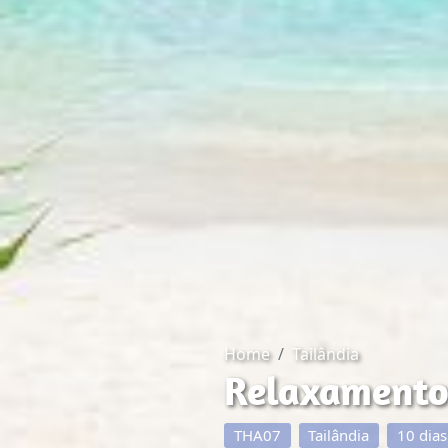
Home
Tailândia
Relaxamento 
THA07
Tailândia
10 dias